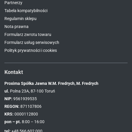
Partnerzy
Tabela kompatybilności
Regulamin sklepu
Nota prawna
Formularz zwrotu towaru
Formularz usług serwisowych
Polityk prywatności i cookies
Kontakt
Proxima Spółka Jawna W.M. Fredrych, M. Fredrych
ul.
Polna 23A, 87-100 Toruń
NIP:
9561939535
REGON:
871107806
KRS:
0000112800
pon – pt.
8:00 – 16:00
tel:
+48 566 602 000