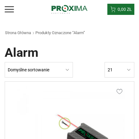
0,00
ZŁ
Strona Główna
Produkty Oznaczone “Alarm”
Alarm
Products
per
page