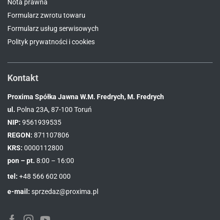
Nota prawna
Formularz zwrotu towaru
Formularz usług serwisowych
Polityk prywatności i cookies
Kontakt
Proxima Spółka Jawna W.M. Fredrych, M. Fredrych
ul.
Polna 23A, 87-100 Toruń
NIP:
9561939535
REGON:
871107806
KRS:
0000112800
pon – pt.
8:00 – 16:00
tel:
+48 566 602 000
e-mail:
sprzedaz@proxima.pl