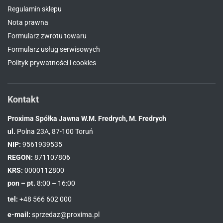
Regulamin sklepu
Nota prawna
Formularz zwrotu towaru
Formularz usług serwisowych
Polityk prywatności i cookies
Kontakt
Proxima Spółka Jawna W.M. Fredrych, M. Fredrych
ul.
Polna 23A, 87-100 Toruń
NIP:
9561939535
REGON:
871107806
KRS:
0000112800
pon – pt.
8:00 – 16:00
tel:
+48 566 602 000
e-mail:
sprzedaz@proxima.pl