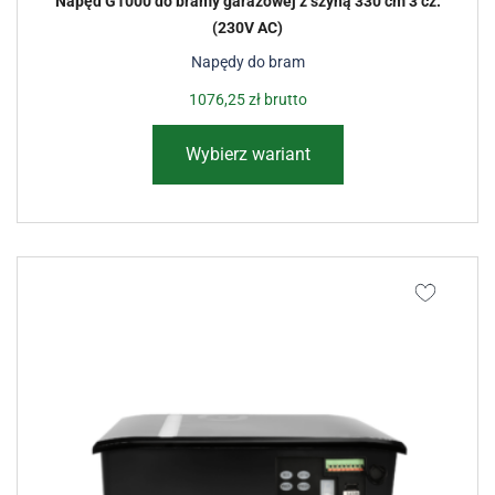
Napęd G1000 do bramy garażowej z szyną 330 cm 3 cz.
(230V AC)
Napędy do bram
1076,25
zł
brutto
Wybierz wariant