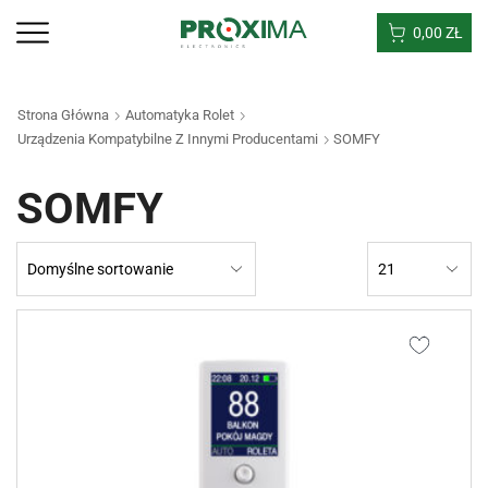
0,00
ZŁ
Strona Główna
Automatyka Rolet
Urządzenia Kompatybilne Z Innymi Producentami
SOMFY
SOMFY
Products
per
page