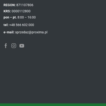
REGON:
871107806
KRS:
0000112800
pon – pt.
8:00 – 16:00
tel:
+48 566 602 000
e-mail:
sprzedaz@proxima.pl
Facebook
Instagram
Youtube