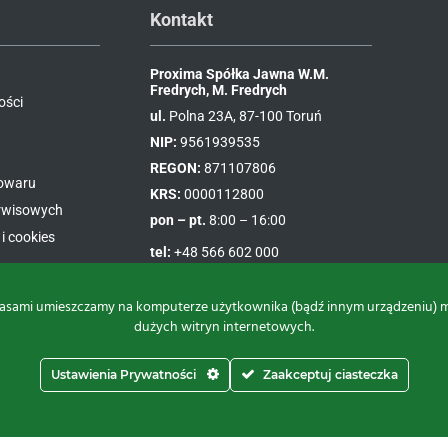
Kontakt
Proxima Spółka Jawna W.M.
Fredrych, M. Fredrych
ości
ul.
Polna 23A, 87-100 Toruń
NIP:
9561939535
REGON:
871107806
towaru
KRS:
0000112800
erwisowych
pon – pt.
8:00 – 16:00
i cookies
tel:
+48 566 602 000
e-mail:
sprzedaz@proxima.pl
asami umieszczamy na komputerze użytkownika (bądź innym urządzeniu) małe
dużych witryn internetowych.
Ustawienia Prywatności
Zaakceptuj ciasteczka