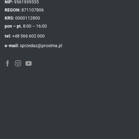
NIP:
9561939535
REGON:
871107806
KRS:
0000112800
pon – pt.
8:00 – 16:00
tel:
+48 566 602 000
e-mail:
sprzedaz@proxima.pl
Facebook
Instagram
Youtube