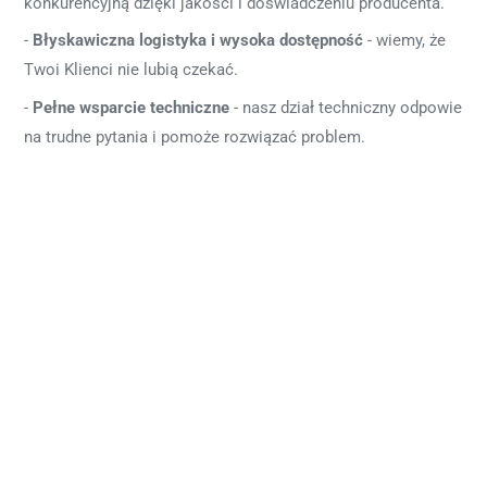
konkurencyjną dzięki jakości i doświadczeniu producenta.
Błyskawiczna logistyka i wysoka dostępność
- wiemy, że
Twoi Klienci nie lubią czekać.
Pełne wsparcie techniczne
- nasz dział techniczny odpowie
na trudne pytania i pomoże rozwiązać problem.
Wyrażam zgodę na kontakt handlowy w celu
przedstawienia oferty partnerskiej Proxima.*