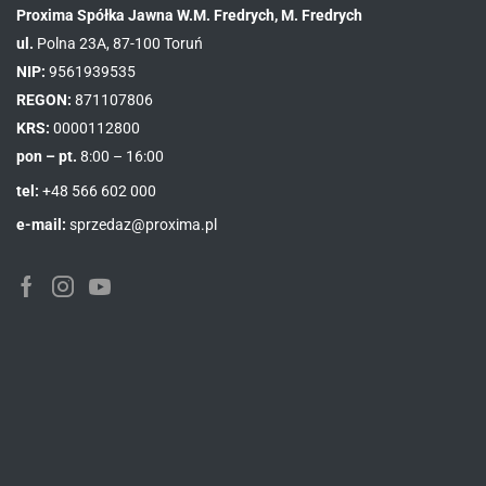
Proxima Spółka Jawna W.M. Fredrych, M. Fredrych
ul.
Polna 23A, 87-100 Toruń
NIP:
9561939535
REGON:
871107806
KRS:
0000112800
pon – pt.
8:00 – 16:00
tel:
+48 566 602 000
e-mail:
sprzedaz@proxima.pl
Facebook
Instagram
Youtube