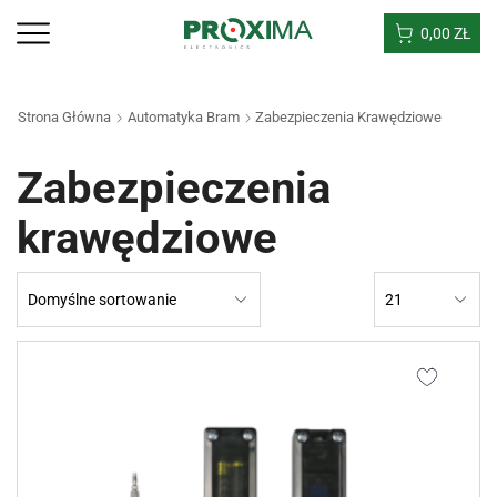
0,00
ZŁ
Strona Główna
Automatyka Bram
Zabezpieczenia Krawędziowe
Zabezpieczenia
krawędziowe
Products
per
page