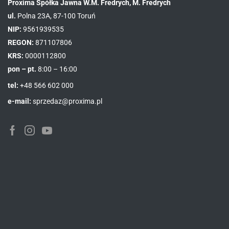
Proxima Spółka Jawna W.M. Fredrych, M. Fredrych
ul.
Polna 23A, 87-100 Toruń
NIP:
9561939535
REGON:
871107806
KRS:
0000112800
pon – pt.
8:00 – 16:00
tel:
+48 566 602 000
e-mail:
sprzedaz@proxima.pl
Facebook
Instagram
Youtube