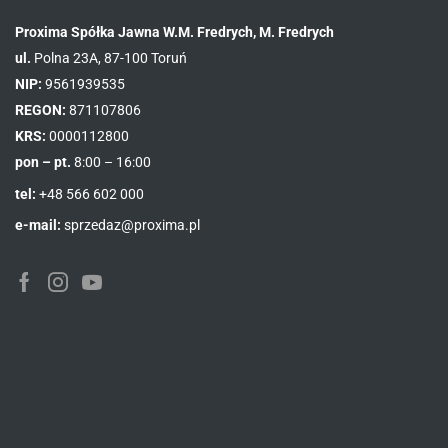
Proxima Spółka Jawna W.M. Fredrych, M. Fredrych
ul.
Polna 23A, 87-100 Toruń
NIP:
9561939535
REGON:
871107806
KRS:
0000112800
pon – pt.
8:00 – 16:00
tel:
+48 566 602 000
e-mail:
sprzedaz@proxima.pl
Facebook
Instagram
Youtube