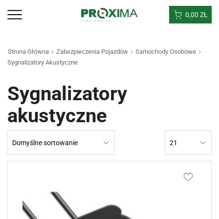
0,00
ZŁ
Strona Główna
Zabezpieczenia Pojazdów
Samochody Osobowe
Sygnalizatory Akustyczne
Sygnalizatory
akustyczne
Products
per
page