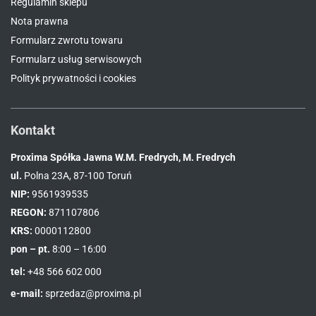
Regulamin sklepu
Nota prawna
Formularz zwrotu towaru
Formularz usług serwisowych
Polityk prywatności i cookies
Kontakt
Proxima Spółka Jawna W.M. Fredrych, M. Fredrych
ul.
Polna 23A, 87-100 Toruń
NIP:
9561939535
REGON:
871107806
KRS:
0000112800
pon – pt.
8:00 – 16:00
tel:
+48 566 602 000
e-mail:
sprzedaz@proxima.pl