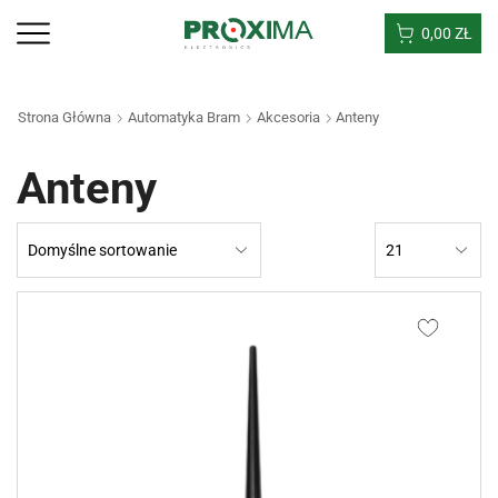
0,00
ZŁ
Strona Główna
Automatyka Bram
Akcesoria
Anteny
Anteny
Products
per
page