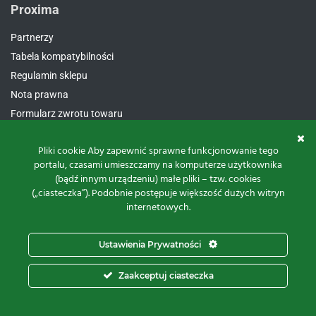
Proxima
Partnerzy
Tabela kompatybilności
Regulamin sklepu
Nota prawna
Formularz zwrotu towaru
Formularz usług serwisowych
Pliki cookie Aby zapewnić sprawne funkcjonowanie tego
Polityk prywatności i cookies
portalu, czasami umieszczamy na komputerze użytkownika
(bądź innym urządzeniu) małe pliki – tzw. cookies
(„ciasteczka”). Podobnie postępuje większość dużych witryn
Kontakt
internetowych.
Proxima Spółka Jawna W.M. Fredrych, M. Fredrych
Ustawienia Prywatności
ul.
Polna 23A, 87-100 Toruń
NIP:
9561939535
Zaakceptuj ciasteczka
REGON:
871107806
KRS:
0000112800