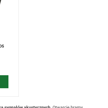
SOS
cą sygnałów akustycznych.
Otwarcie bramy