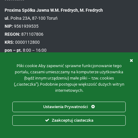
Proxima Spółka Jawna W.M. Fredrych, M. Fredrych
ul.
Polna 23A, 87-100 Toruń
NIP:
9561939535
REGON:
871107806
KRS:
0000112800
pon – pt.
8:00 – 16:00
tel:
+48 566 602 000
Pliki cookie Aby zapewnić sprawne funkcjonowanie tego
e-mail:
sprzedaz@proxima.pl
portalu, czasami umieszczamy na komputerze użytkownika
(bądź innym urządzeniu) małe pliki – tzw. cookies
(„ciasteczka”). Podobnie postępuje większość dużych witryn
internetowych.
Facebook
Instagram
Youtube
Ustawienia Prywatności
Zaakceptuj ciasteczka