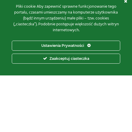
Proxima Spółka Jawna W.M. Fredrych, M. Fredrych
Pliki cookie Aby zapewnić sprawne funkcjonowanie tego
portalu, czasami umieszczamy na komputerze użytkownika
ul.
Polna 23A, 87-100 Toruń
(bądź innym urządzeniu) małe pliki – tzw. cookies
NIP:
9561939535
(„ciasteczka”). Podobnie postępuje większość dużych witryn
REGON:
871107806
internetowych.
KRS:
0000112800
pon – pt.
8:00 – 16:00
Ustawienia Prywatności
tel:
+48 566 602 000
Zaakceptuj ciasteczka
e-mail:
sprzedaz@proxima.pl