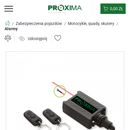
0,00
ZŁ
Zabezpieczenia pojazdów
Motocykle, quady, skutery
/
/
/
Alarmy
Udostępnij