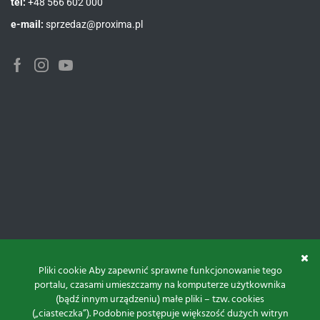
tel:
+48 566 602 000
e-mail:
sprzedaz@proxima.pl
Facebook
Instagram
Youtube
Pliki cookie Aby zapewnić sprawne funkcjonowanie tego
portalu, czasami umieszczamy na komputerze użytkownika
(bądź innym urządzeniu) małe pliki – tzw. cookies
(„ciasteczka”). Podobnie postępuje większość dużych witryn