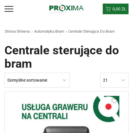
0,00
ZŁ
Strona Główna
Automatyka Bram
Centrale Sterujące Do Bram
Centrale sterujące do
bram
Products
per
page