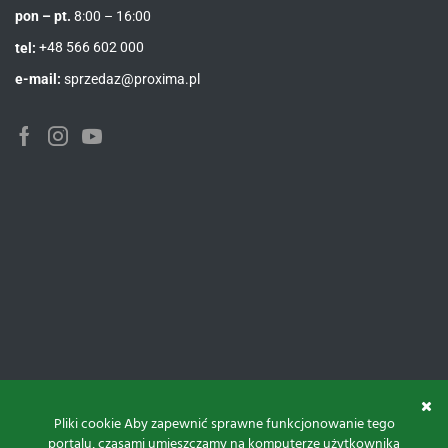
pon – pt.
8:00 – 16:00
tel:
+48 566 602 000
e-mail:
sprzedaz@proxima.pl
Pliki cookie Aby zapewnić sprawne funkcjonowanie tego
portalu, czasami umieszczamy na komputerze użytkownika