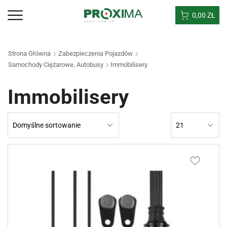
0,00
ZŁ
Strona Główna
Zabezpieczenia Pojazdów
Samochody Ciężarowe, Autobusy
Immobilisery
Immobilisery
Products
per
page