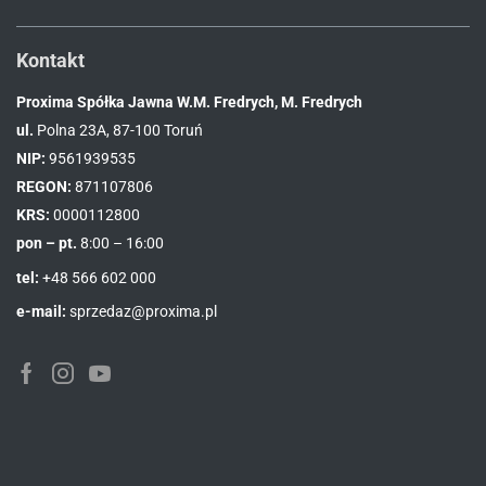
Kontakt
Proxima Spółka Jawna W.M. Fredrych, M. Fredrych
ul.
Polna 23A, 87-100 Toruń
NIP:
9561939535
REGON:
871107806
KRS:
0000112800
pon – pt.
8:00 – 16:00
tel:
+48 566 602 000
e-mail:
sprzedaz@proxima.pl
Facebook
Instagram
Youtube