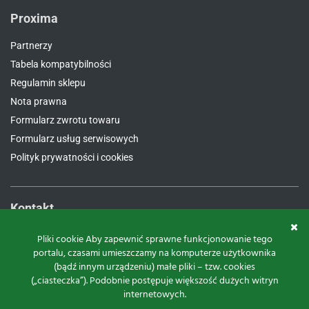
Proxima
Partnerzy
Tabela kompatybilności
Regulamin sklepu
Nota prawna
Formularz zwrotu towaru
Formularz usług serwisowych
Polityk prywatności i cookies
Kontakt
Proxima Spółka Jawna W.M. Fredrych, M. Fredrych
Pliki cookie Aby zapewnić sprawne funkcjonowanie tego
portalu, czasami umieszczamy na komputerze użytkownika
ul.
Polna 23A, 87-100 Toruń
(bądź innym urządzeniu) małe pliki – tzw. cookies
NIP:
9561939535
(„ciasteczka”). Podobnie postępuje większość dużych witryn
REGON:
871107806
internetowych.
KRS:
0000112800