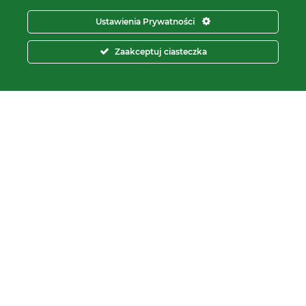
pon – pt.
8:00 – 16:00
Ustawienia Prywatności
tel:
+48 566 602 000
Zaakceptuj ciasteczka
e-mail:
sprzedaz@proxima.pl