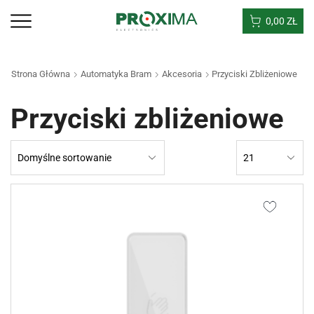
0,00
ZŁ
Strona Główna
Automatyka Bram
Akcesoria
Przyciski Zbliżeniowe
Przyciski zbliżeniowe
Products
per
page