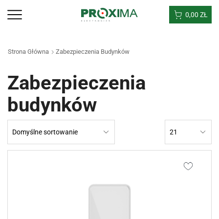
0,00
ZŁ
Strona Główna
Zabezpieczenia Budynków
Zabezpieczenia
budynków
Products
per
page