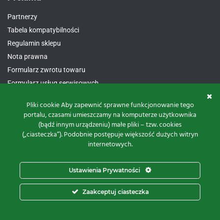
Partnerzy
Tabela kompatybilności
Regulamin sklepu
Nota prawna
Formularz zwrotu towaru
Formularz usług serwisowych
Polityk prywatności i cookies
Pliki cookie Aby zapewnić sprawne funkcjonowanie tego
portalu, czasami umieszczamy na komputerze użytkownika
(bądź innym urządzeniu) małe pliki – tzw. cookies
Kontakt
(„ciasteczka”). Podobnie postępuje większość dużych witryn
internetowych.
Proxima Spółka Jawna W.M. Fredrych, M. Fredrych
ul.
Polna 23A, 87-100 Toruń
Ustawienia Prywatności
NIP:
9561939535
REGON:
871107806
Zaakceptuj ciasteczka
KRS:
0000112800
pon – pt.
8:00 – 16:00