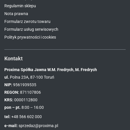
Regulamin sklepu
Nota prawna
Formularz zwrotu towaru
Formularz usług serwisowych
Polityk prywatności i cookies
Kontakt
Proxima Spółka Jawna W.M. Fredrych, M. Fredrych
ul.
Polna 23A, 87-100 Toruń
NIP:
9561939535
REGON:
871107806
KRS:
0000112800
pon – pt.
8:00 – 16:00
tel:
+48 566 602 000
e-mail:
sprzedaz@proxima.pl