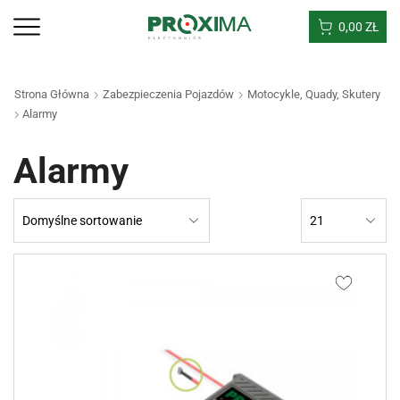
0,00
ZŁ
Strona Główna
Zabezpieczenia Pojazdów
Motocykle, Quady, Skutery
Alarmy
Alarmy
Products
per
page