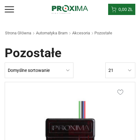
0,00
ZŁ
Strona Główna
Automatyka Bram
Akcesoria
Pozostałe
Pozostałe
Products
per
page