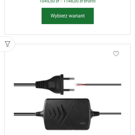
1045,50
zł
-
1148,00
zł
brutto
Wybierz wariant