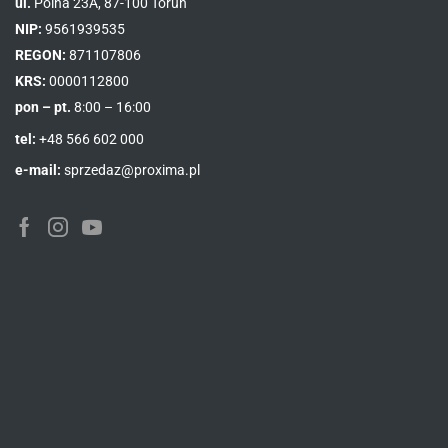
ul.
Polna 23A, 87-100 Toruń
NIP:
9561939535
REGON:
871107806
KRS:
0000112800
pon – pt.
8:00 – 16:00
tel:
+48 566 602 000
e-mail:
sprzedaz@proxima.pl
Facebook
Instagram
Youtube