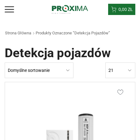
0,00
ZŁ
Strona Główna
Produkty Oznaczone “Detekcja Pojazdów”
Detekcja pojazdów
Products
per
page