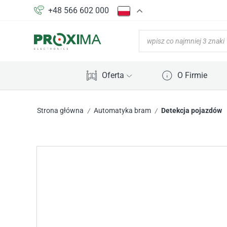
+48 566 602 000
Oferta
O Firmie
Strona główna
Automatyka bram
Detekcja pojazdów
/
/