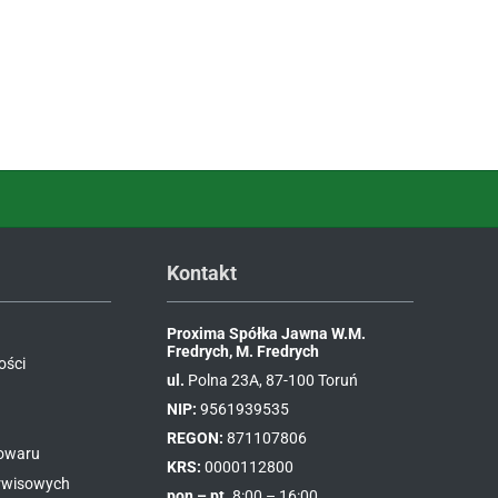
Kontakt
Proxima Spółka Jawna W.M.
Fredrych, M. Fredrych
ości
ul.
Polna 23A, 87-100 Toruń
NIP:
9561939535
REGON:
871107806
towaru
KRS:
0000112800
erwisowych
pon – pt.
8:00 – 16:00