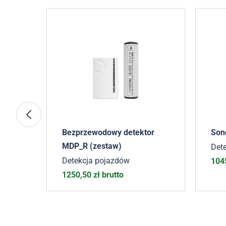
MDP
Bezprzewodowy detektor
Son
MDP_R (zestaw)
Det
Detekcja pojazdów
104
brutto
1250,50
zł
brutto