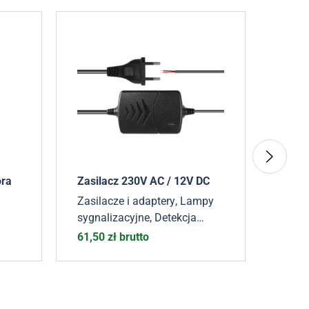
ora
Zasilacz 230V AC / 12V DC
Prze
(zest
Zasilacze i adaptery
,
Lampy
sygnalizacyjne
,
Detekcja
Detek
pojazdów
,
Akcesoria
61,50
zł
brutto
1199