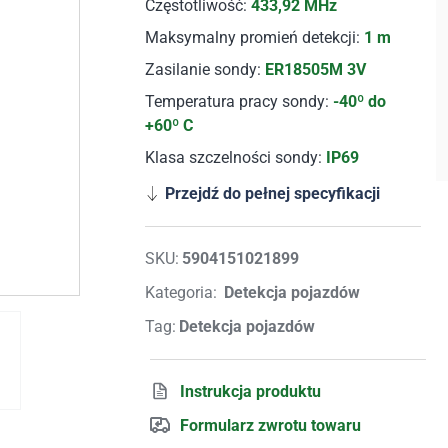
Częstotliwość:
433,92 MHz
Maksymalny promień detekcji:
1 m
Zasilanie sondy:
ER18505M 3V
Temperatura pracy sondy:
-40º do
+60º C
Klasa szczelności sondy:
IP69
Przejdź do pełnej specyfikacji
SKU:
5904151021899
Kategoria:
Detekcja pojazdów
Tag:
Detekcja pojazdów
Instrukcja produktu
Formularz zwrotu towaru