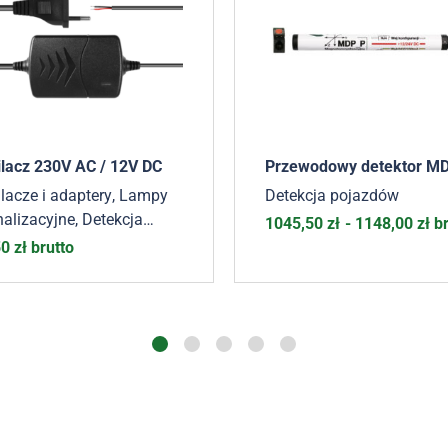
ilacz 230V AC / 12V DC
Przewodowy detektor M
lacze i adaptery
,
Lampy
Detekcja pojazdów
alizacyjne
,
Detekcja
1045,50
zł
-
1148,00
zł
br
azdów
,
Akcesoria
50
zł
brutto