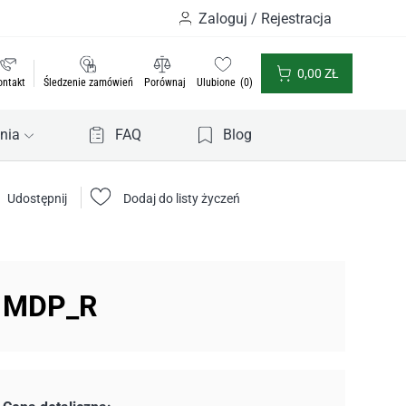
Zaloguj / Rejestracja
0,00
ZŁ
ontakt
Śledzenie zamówień
Porównaj
Ulubione
0
nia
FAQ
Blog
Udostępnij
Dodaj do listy życzeń
 MDP_R