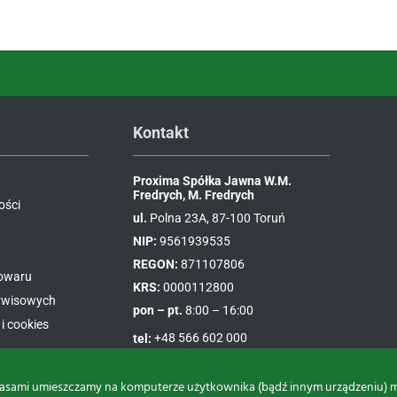
Kontakt
Proxima Spółka Jawna W.M.
Fredrych, M. Fredrych
ości
ul.
Polna 23A, 87-100 Toruń
NIP:
9561939535
REGON:
871107806
towaru
KRS:
0000112800
erwisowych
pon – pt.
8:00 – 16:00
i cookies
tel:
+48 566 602 000
e-mail:
sprzedaz@proxima.pl
asami umieszczamy na komputerze użytkownika (bądź innym urządzeniu) małe