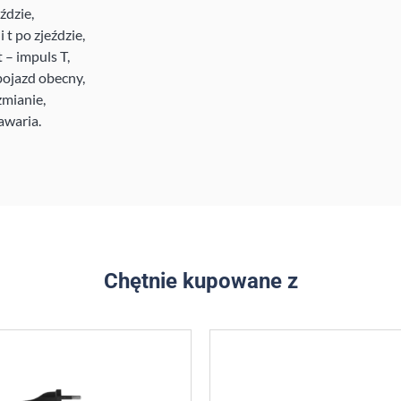
ździe,
i t po zjeździe,
 – impuls T,
 pojazd obecny,
zmianie,
awaria.
Chętnie kupowane z