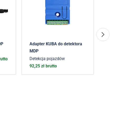
DP
Adapter KUBA do detektora
Konfi
MDP
dete
Detekcja pojazdów
Detek
utto
92,25
zł
brutto
1045