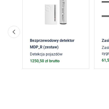
Bezprzewodowy detektor
Zas
MDP_R (zestaw)
Zasi
sygn
Detekcja pojazdów
poj
61,
1250,50
zł
brutto