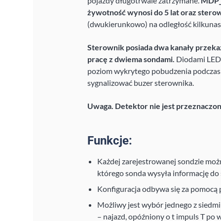
pojazdy długotrwale zatrzymane.
MDP_R
żywotność wynosi do 5 lat oraz stero
(dwukierunkowo) na odległość kilkuna
Sterownik posiada dwa kanały przeka
pracę z dwiema sondami.
Diodami LED 
poziom wykrytego pobudzenia podczas
sygnalizować buzer sterownika.
Uwaga. Detektor nie jest przeznaczon
Funkcje:
Każdej zarejestrowanej sondzie możn
którego sonda wysyła informację do
Konfiguracja odbywa się za pomocą p
Możliwy jest wybór jednego z siedmi
– najazd, opóźniony o t impuls T po w