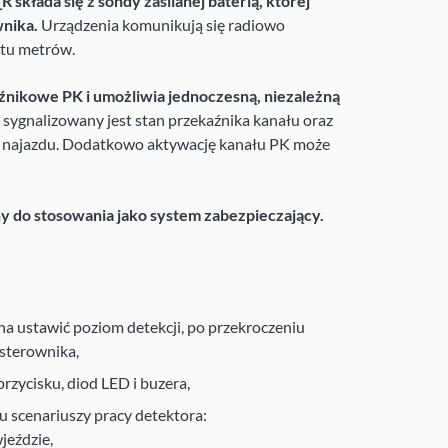
 składa się z sondy zasilanej baterią, której
wnika.
Urządzenia komunikują się radiowo
stu metrów.
źnikowe PK i umożliwia jednoczesną, niezależną
sygnalizowany jest stan przekaźnika kanału oraz
 najazdu. Dodatkowo aktywację kanału PK może
y do stosowania jako system zabezpieczający.
a ustawić poziom detekcji, po przekroczeniu
 sterownika,
rzycisku, diod LED i buzera,
u scenariuszy pracy detektora:
jeździe,