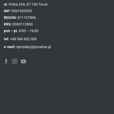
ul.
Polna 23A, 87-100 Toruń
NIP:
9561939535
REGON:
871107806
KRS:
0000112800
pon – pt.
8:00 – 16:00
tel:
+48 566 602 000
e-mail:
sprzedaz@proxima.pl
Facebook
Instagram
Youtube