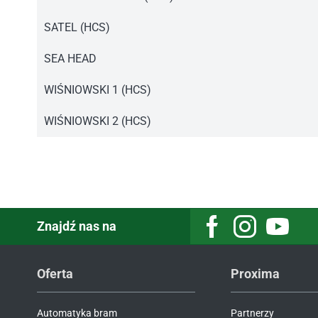
Instrukcja pilot T4.pdf
SATEL (HCS)
Instrukcja pilot T4.pdf
SEA HEAD
Instrukcja pilot T4.pdf
WIŚNIOWSKI 1 (HCS)
Instrukcja pilot T4.pdf
WIŚNIOWSKI 2 (HCS)
Instrukcja pilot T4.pdf
Znajdź nas na
Facebook
Instagram
Youtube
Oferta
Proxima
Automatyka bram
Partnerzy