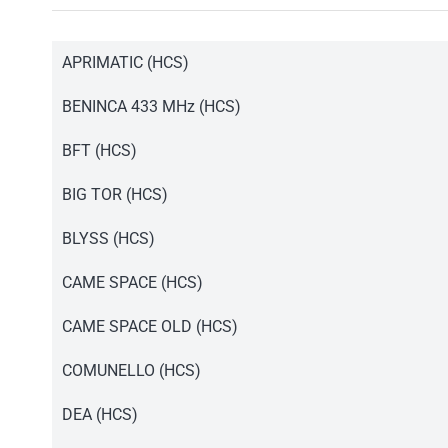
APRIMATIC (HCS)
Instrukcja pilot T4.pdf
BENINCA 433 MHz (HCS)
Instrukcja pilot T4.pdf
BFT (HCS)
Instrukcja pilot T4.pdf
BIG TOR (HCS)
Instrukcja pilot T4.pdf
BLYSS (HCS)
Instrukcja pilot T4.pdf
CAME SPACE (HCS)
Instrukcja pilot T4.pdf
CAME SPACE OLD (HCS)
Instrukcja pilot T4.pdf
COMUNELLO (HCS)
Instrukcja pilot T4.pdf
DEA (HCS)