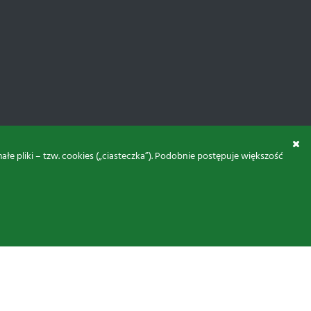
 pliki – tzw. cookies („ciasteczka”). Podobnie postępuje większość
© 2026 Proxima Electronics