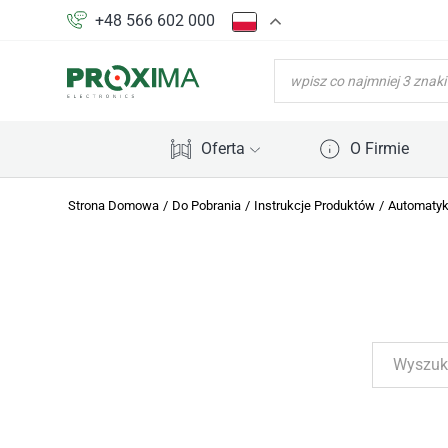
+48 566 602 000
WYSZUKIWARKA
PRODUKTÓW
Oferta
O Firmie
Strona Domowa
/
Do Pobrania
/
Instrukcje Produktów
/
Automaty