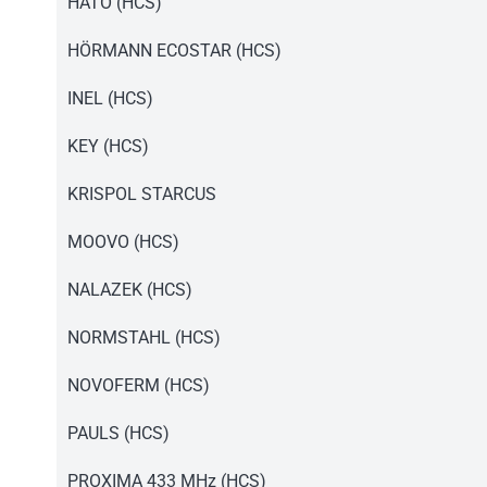
Instrukcja pilot T4.pdf
HATO (HCS)
Instrukcja pilot T4.pdf
HÖRMANN ECOSTAR (HCS)
Instrukcja pilot T4.pdf
INEL (HCS)
Instrukcja pilot T4.pdf
KEY (HCS)
Instrukcja pilot T4.pdf
KRISPOL STARCUS
Instrukcja pilot T4.pdf
MOOVO (HCS)
Instrukcja pilot T4.pdf
NALAZEK (HCS)
Instrukcja pilot T4.pdf
NORMSTAHL (HCS)
Instrukcja pilot T4.pdf
NOVOFERM (HCS)
Instrukcja pilot T4.pdf
PAULS (HCS)
Instrukcja pilot T4.pdf
PROXIMA 433 MHz (HCS)