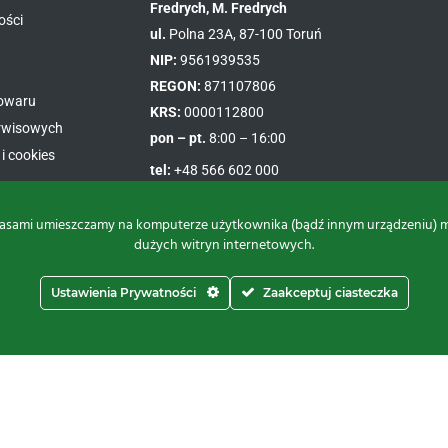
Fredrych, M. Fredrych
ości
ul.
Polna 23A, 87-100 Toruń
NIP:
9561939535
REGON:
871107806
towaru
KRS:
0000112800
erwisowych
pon – pt.
8:00 – 16:00
i cookies
tel:
+48 566 602 000
e-mail:
sprzedaz@proxima.pl
asami umieszczamy na komputerze użytkownika (bądź innym urządzeniu) małe
dużych witryn internetowych.
Facebook
Instagram
Youtube
Ustawienia Prywatności
Zaakceptuj ciasteczka
Do góry