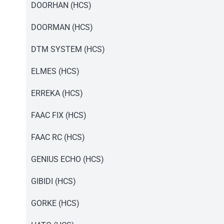
Instrukcja pilot T4.pdf
DOORHAN (HCS)
Instrukcja pilot T4.pdf
DOORMAN (HCS)
Instrukcja pilot T4.pdf
DTM SYSTEM (HCS)
Instrukcja pilot T4.pdf
ELMES (HCS)
Instrukcja pilot T4.pdf
ERREKA (HCS)
Instrukcja pilot T4.pdf
FAAC FIX (HCS)
Instrukcja pilot T4.pdf
FAAC RC (HCS)
Instrukcja pilot T4.pdf
GENIUS ECHO (HCS)
Instrukcja pilot T4.pdf
GIBIDI (HCS)
Instrukcja pilot T4.pdf
GORKE (HCS)