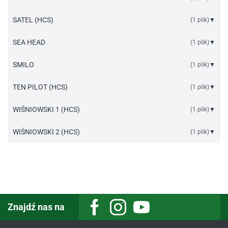
Instrukcja pilot DUZY.pdf
SATEL (HCS)
(1 plik)
▼
Instrukcja pilot DUZY.pdf
SEA HEAD
(1 plik)
▼
Instrukcja pilot DUZY.pdf
SMILO
(1 plik)
▼
Instrukcja pilot DUZY.pdf
TEN PILOT (HCS)
(1 plik)
▼
Instrukcja pilot DUZY.pdf
WIŚNIOWSKI 1 (HCS)
(1 plik)
▼
Instrukcja pilot DUZY.pdf
WIŚNIOWSKI 2 (HCS)
(1 plik)
▼
Instrukcja pilot DUZY.pdf
Znajdź nas na
Facebook
Instagram
Youtube