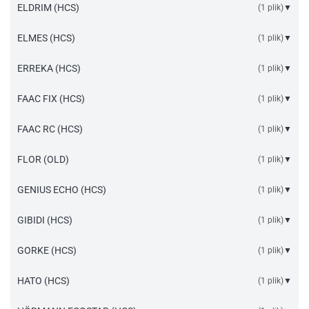
Instrukcja pilot DUZY.pdf
ELDRIM (HCS)
(1 plik)
▼
Instrukcja pilot DUZY.pdf
ELMES (HCS)
(1 plik)
▼
Instrukcja pilot DUZY.pdf
ERREKA (HCS)
(1 plik)
▼
Instrukcja pilot DUZY.pdf
FAAC FIX (HCS)
(1 plik)
▼
Instrukcja pilot DUZY.pdf
FAAC RC (HCS)
(1 plik)
▼
Instrukcja pilot DUZY.pdf
FLOR (OLD)
(1 plik)
▼
Instrukcja pilot DUZY.pdf
GENIUS ECHO (HCS)
(1 plik)
▼
Instrukcja pilot DUZY.pdf
GIBIDI (HCS)
(1 plik)
▼
Instrukcja pilot DUZY.pdf
GORKE (HCS)
(1 plik)
▼
Instrukcja pilot DUZY.pdf
HATO (HCS)
(1 plik)
▼