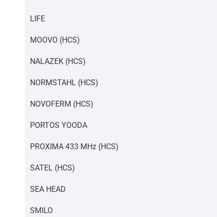
Instrukcja pilot PD230.pdf
LIFE
Instrukcja pilot PD230.pdf
MOOVO (HCS)
Instrukcja pilot PD230.pdf
NALAZEK (HCS)
Instrukcja pilot PD230.pdf
NORMSTAHL (HCS)
Instrukcja pilot PD230.pdf
NOVOFERM (HCS)
Instrukcja pilot PD230.pdf
PORTOS YOODA
Instrukcja Proxima Pilot Dopuszkowy PD230R.pdf
PROXIMA 433 MHz (HCS)
Instrukcja pilot PD230.pdf
SATEL (HCS)
Instrukcja pilot PD230.pdf
SEA HEAD
Instrukcja pilot PD230.pdf
SMILO