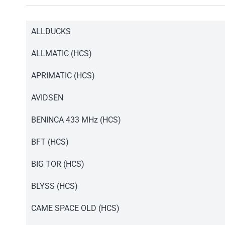
ALLDUCKS
Instrukcja pilot PD230.pdf
ALLMATIC (HCS)
Instrukcja pilot PD230.pdf
APRIMATIC (HCS)
Instrukcja pilot PD230.pdf
AVIDSEN
Instrukcja pilot PD230.pdf
BENINCA 433 MHz (HCS)
Instrukcja pilot PD230.pdf
BFT (HCS)
Instrukcja pilot PD230.pdf
BIG TOR (HCS)
Instrukcja pilot PD230.pdf
BLYSS (HCS)
Instrukcja pilot PD230.pdf
CAME SPACE OLD (HCS)