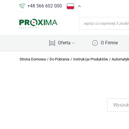
+48 566 602 000
WYSZUKIWARKA
PRODUKTÓW
Oferta
O Firmie
Strona Domowa
/
Do Pobrania
/
Instrukcje Produktów
/
Automaty