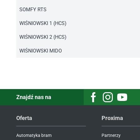
Instrukcja pilot PD230.pdf
SOMFY RTS
Instrukcja PD230 SOMFY.pdf
WIŚNIOWSKI 1 (HCS)
Instrukcja pilot PD230.pdf
WIŚNIOWSKI 2 (HCS)
Instrukcja pilot PD230.pdf
WIŚNIOWSKI MIDO
Instrukcja pilot PD230.pdf
Znajdź nas na
Facebook
Instagram
Youtube
Oferta
Proxima
Automatyka bram
Partnerzy