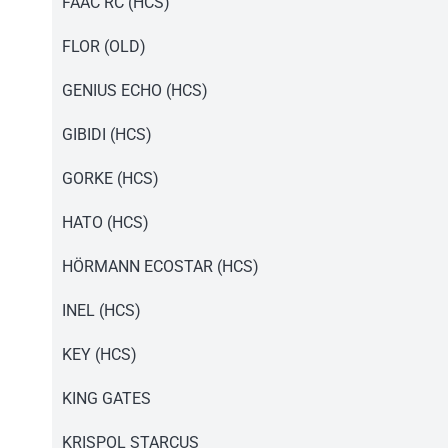
Instrukcja pilot PD230.pdf
FAAC RC (HCS)
Instrukcja pilot PD230.pdf
FLOR (OLD)
Instrukcja pilot PD230.pdf
GENIUS ECHO (HCS)
Instrukcja pilot PD230.pdf
GIBIDI (HCS)
Instrukcja pilot PD230.pdf
GORKE (HCS)
Instrukcja pilot PD230.pdf
HATO (HCS)
Instrukcja pilot PD230.pdf
HÖRMANN ECOSTAR (HCS)
Instrukcja pilot PD230.pdf
INEL (HCS)
Instrukcja pilot PD230.pdf
KEY (HCS)
Instrukcja pilot PD230.pdf
KING GATES
Instrukcja pilot PD230.pdf
KRISPOL STARCUS