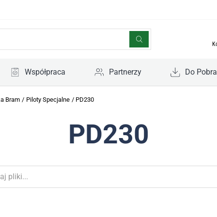
K
Współpraca
Partnerzy
Do Pobra
ka Bram
/
Piloty Specjalne
/
PD230
PD230