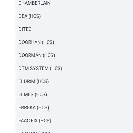
Instrukcja pilot PD230.pdf
CHAMBERLAIN
Instrukcja pilot PD230.pdf
DEA (HCS)
Instrukcja pilot PD230.pdf
DITEC
Instrukcja pilot PD230.pdf
DOORHAN (HCS)
Instrukcja pilot PD230.pdf
DOORMAN (HCS)
Instrukcja pilot PD230.pdf
DTM SYSTEM (HCS)
Instrukcja pilot PD230.pdf
ELDRIM (HCS)
Instrukcja pilot PD230.pdf
ELMES (HCS)
Instrukcja pilot PD230.pdf
ERREKA (HCS)
Instrukcja pilot PD230.pdf
FAAC FIX (HCS)