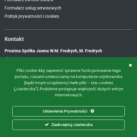
Formularz usług serwisowych
Polityk prywatności i cookies
Kontakt
Proxima Spółka Jawna W.M. Fredrych, M. Fredrych
ul.
Polna 23A, 87-100 Toruń
NIP:
9561939535
Pliki cookie Aby zapewnić sprawne funkcjonowanie tego
REGON:
871107806
portalu, czasami umieszczamy na komputerze użytkownika
(bądź innym urządzeniu) małe pliki – tzw. cookies
KRS:
0000112800
(„ciasteczka”). Podobnie postępuje większość dużych witryn
pon – pt.
8:00 – 16:00
internetowych.
tel:
+48 566 602 000
e-mail:
sprzedaz@proxima.pl
Ustawienia Prywatności
Zaakceptuj ciasteczka