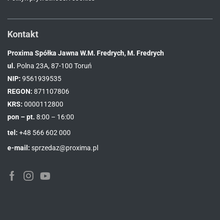
Kontakt
Proxima Spółka Jawna W.M. Fredrych, M. Fredrych
ul.
Polna 23A, 87-100 Toruń
NIP:
9561939535
REGON:
871107806
KRS:
0000112800
pon – pt.
8:00 – 16:00
tel:
+48 566 602 000
e-mail:
sprzedaz@proxima.pl
Facebook
Instagram
Youtube