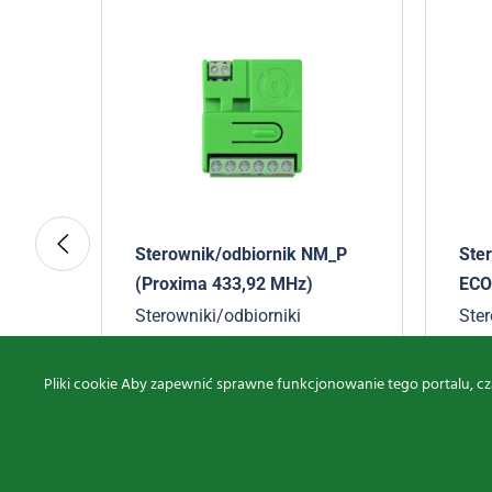
SM
Sterownik/odbiornik NM_P
Ste
(Proxima 433,92 MHz)
ECO
Sterowniki/odbiorniki
Ster
zewnętrzne
zew
112,75
zł
brutto
717
Pliki cookie Aby zapewnić sprawne funkcjonowanie tego portalu, cz