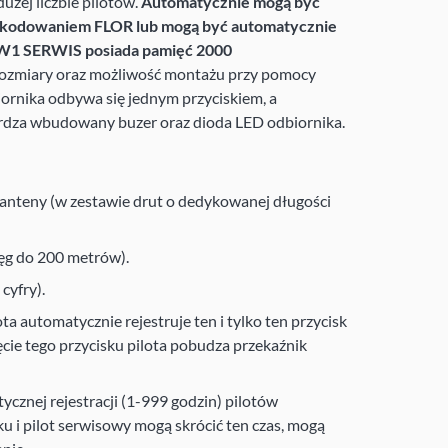
użej liczbie pilotów.
Automatycznie mogą być
z kodowaniem FLOR lub mogą być automatycznie
NW1 SERWIS posiada pamięć 2000
rozmiary oraz możliwość montażu przy pomocy
ornika odbywa się jednym przyciskiem, a
rdza wbudowany buzer oraz dioda LED odbiornika.
anteny (w zestawie drut o dedykowanej długości
ęg do 200 metrów).
cyfry).
ta automatycznie rejestruje ten i tylko ten przycisk
ęcie tego przycisku pilota pobudza przekaźnik
cznej rejestracji (1-999 godzin) pilotów
u i pilot serwisowy mogą skrócić ten czas, mogą