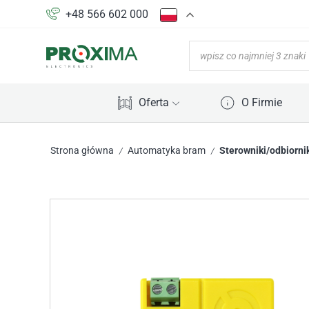
+48 566 602 000
Oferta
O Firmie
Strona główna
Automatyka bram
Sterowniki/odbiorni
/
/