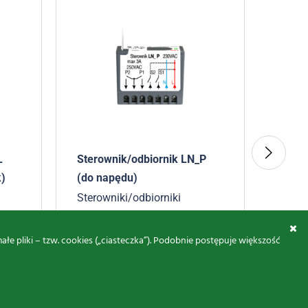
L
Sterownik/odbiornik LN_P
Stero
k)
(do napędu)
MyGat
telef
Sterowniki/odbiorniki
zewnętrzne
Stero
zewnę
to
205,00
zł
-
266,50
zł
brutto
 pliki – tzw. cookies („ciasteczka”). Podobnie postępuje większość
861,