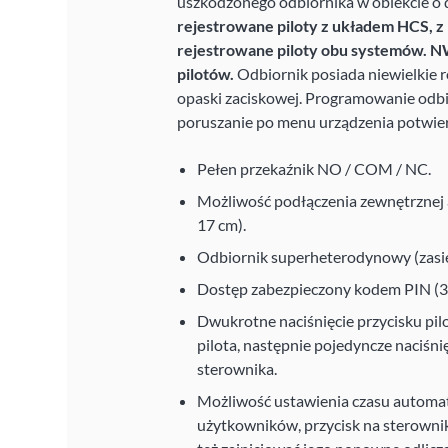
uszkodzonego odbiornika w obiekcie o d
rejestrowane piloty z układem HCS, 
rejestrowane piloty obu systemów. 
pilotów.
Odbiornik posiada niewielkie 
opaski zaciskowej. Programowanie odbi
poruszanie po menu urządzenia potwie
Pełen przekaźnik NO / COM / NC.
Możliwość podłączenia zewnętrznej 
17 cm).
Odbiornik superheterodynowy (zasi
Dostęp zabezpieczony kodem PIN (3 
Dwukrotne naciśnięcie przycisku pilo
pilota, następnie pojedyncze naciśni
sterownika.
Możliwość ustawienia czasu automaty
użytkowników, przycisk na sterownik