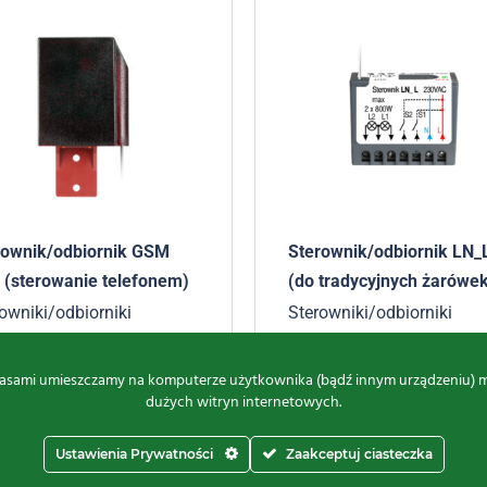
rownik/odbiornik GSM
Sterownik/odbiornik LN_
 (sterowanie telefonem)
(do tradycyjnych żarówe
owniki/odbiorniki
Sterowniki/odbiorniki
nętrzne
zewnętrzne
,50
zł
brutto
205,00
zł
-
266,50
zł
brut
asami umieszczamy na komputerze użytkownika (bądź innym urządzeniu) małe
dużych witryn internetowych.
Ustawienia Prywatności
Zaakceptuj ciasteczka