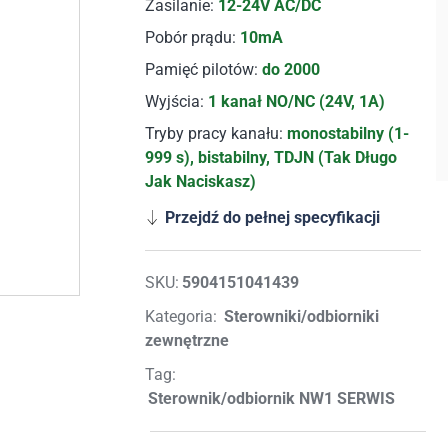
Zasilanie:
12-24V AC/DC
Pobór prądu:
10mA
Pamięć pilotów:
do 2000
Wyjścia:
1 kanał NO/NC (24V, 1A)
Tryby pracy kanału:
monostabilny (1-
999 s), bistabilny, TDJN (Tak Długo
Jak Naciskasz)
Przejdź do pełnej specyfikacji
SKU:
5904151041439
Kategoria:
Sterowniki/odbiorniki
zewnętrzne
Tag:
Sterownik/odbiornik NW1 SERWIS