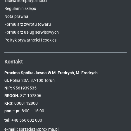
Tabela kompatybilności
Regulamin sklepu
Nota prawna
Formularz zwrotu towaru
Formularz usług serwisowych
Polityk prywatności i cookies
Kontakt
Proxima Spółka Jawna W.M. Fredrych, M. Fredrych
ul.
Polna 23A, 87-100 Toruń
NIP:
9561939535
REGON:
871107806
KRS:
0000112800
pon – pt.
8:00 – 16:00
tel:
+48 566 602 000
e-mail:
sprzedaz@proxima.pl