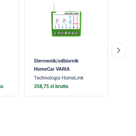
Sterownik/odbiornik
Pilot
HomeCar VARIA
Techn
Technologia HomeLink
98,4
to
358,75
zł
brutto