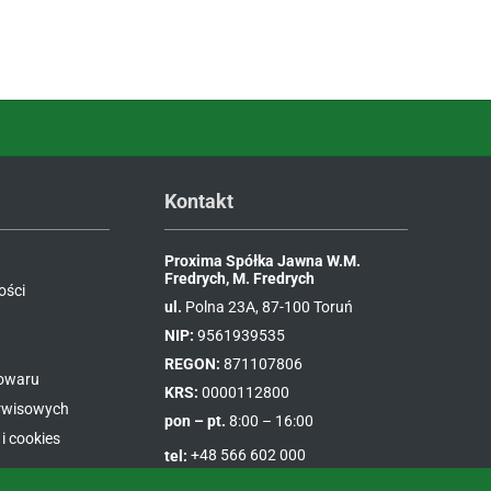
Kontakt
Proxima Spółka Jawna W.M.
Fredrych, M. Fredrych
ości
ul.
Polna 23A, 87-100 Toruń
NIP:
9561939535
REGON:
871107806
towaru
KRS:
0000112800
erwisowych
pon – pt.
8:00 – 16:00
i cookies
tel:
+48 566 602 000
e-mail:
sprzedaz@proxima.pl