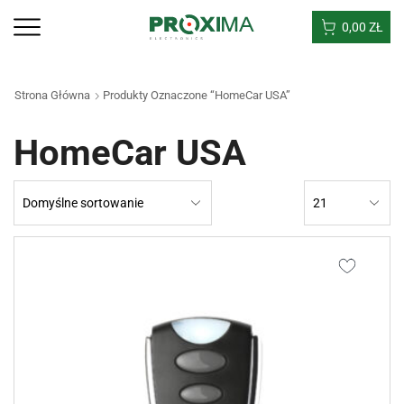
0,00
ZŁ
Strona Główna
Produkty Oznaczone “HomeCar USA”
HomeCar USA
Products
per
page