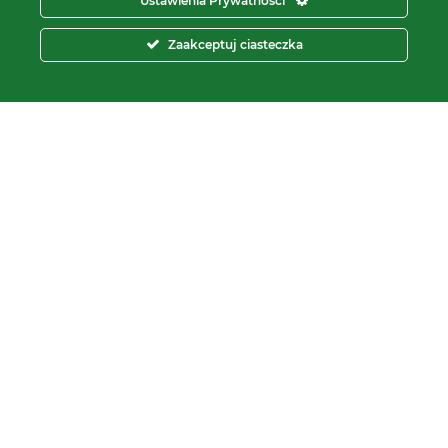
Ustawienia Prywatności
pon – pt.
8:00 – 16:00
Zaakceptuj ciasteczka
tel:
+48 566 602 000
e-mail:
sprzedaz@proxima.pl