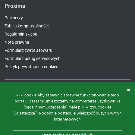
Proxima
Partnerzy
Tabela kompatybilności
Regulamin sklepu
Nota prawna
Formularz zwrotu towaru
Formularz usług serwisowych
Polityk prywatności i cookies
Kontakt
Pliki cookie Aby zapewnić sprawne funkcjonowanie tego
portalu, czasami umieszczamy na komputerze użytkownika
Proxima Spółka Jawna W.M. Fredrych, M. Fredrych
(bądź innym urządzeniu) małe pliki – tzw. cookies
ul.
Polna 23A, 87-100 Toruń
(„ciasteczka”). Podobnie postępuje większość dużych witryn
NIP:
9561939535
internetowych.
REGON:
871107806
KRS:
0000112800