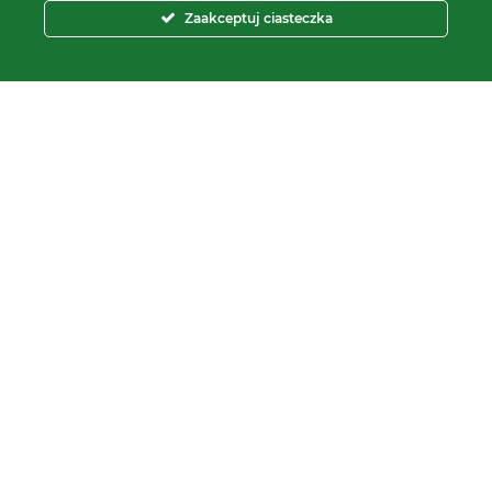
Zaakceptuj ciasteczka
e-mail:
sprzedaz@proxima.pl