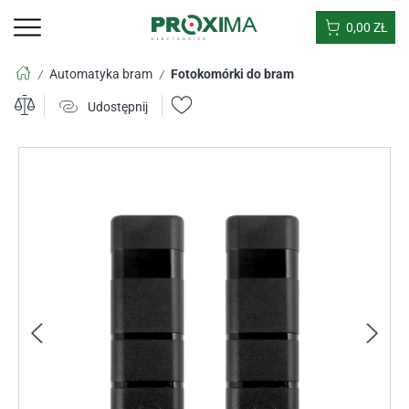
0,00
ZŁ
Automatyka bram
Fotokomórki do bram
/
/
Udostępnij