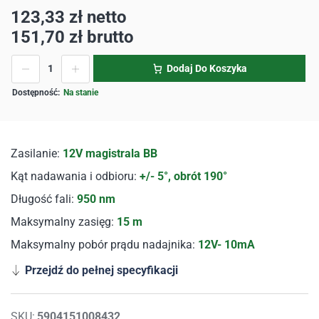
123,33
zł
netto
151,70
zł
brutto
Dodaj Do Koszyka
Na stanie
Zasilanie:
12V magistrala BB
Kąt nadawania i odbioru:
+/- 5°, obrót 190°
Długość fali:
950 nm
Maksymalny zasięg:
15 m
Maksymalny pobór prądu nadajnika:
12V- 10mA
Przejdź do pełnej specyfikacji
SKU:
5904151008432