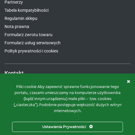
Partnerzy
Tabela kompatybilności
Regulamin sklepu
Nota prawna
Formularz zwrotu towaru
Formularz usług serwisowych
Polityk prywatności i cookies
Kontakt
Proxima Spółka Jawna W.M. Fredrych, M. Fredrych
Pliki cookie Aby zapewnić sprawne funkcjonowanie tego
portalu, czasami umieszczamy na komputerze użytkownika
ul.
Polna 23A, 87-100 Toruń
(bądź innym urządzeniu) małe pliki – tzw. cookies
NIP:
9561939535
(„ciasteczka”). Podobnie postępuje większość dużych witryn
REGON:
871107806
internetowych.
KRS:
0000112800
pon – pt.
8:00 – 16:00
Ustawienia Prywatności
tel:
+48 566 602 000