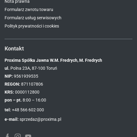
Nota prawna
Formularz zwrotu towaru
Formularz usług serwisowych
Polityk prywatności i cookies
Kontakt
Proxima Spółka Jawna W.M. Fredrych, M. Fredrych
ul.
Polna 23A, 87-100 Toruń
NIP:
9561939535
REGON:
871107806
KRS:
0000112800
pon – pt.
8:00 – 16:00
tel:
+48 566 602 000
e-mail:
sprzedaz@proxima.pl