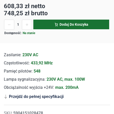
608,33
zł
netto
748,25
zł
brutto
Dodaj Do Koszyka
Na stanie
Zasilanie:
230V AC
Częstotliwość:
433,92 MHz
Pamięć pilotów:
548
Lampa sygnalizacyjna:
230V AC, max. 100W
Obciążalność wyjścia +24V:
max. 200mA
Przejdź do pełnej specyfikacji
SKU:
5904151028478