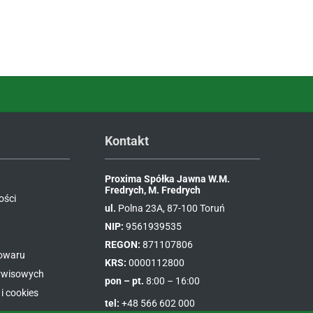
Kontakt
Proxima Spółka Jawna W.M.
Fredrych, M. Fredrych
ości
ul.
Polna 23A, 87-100 Toruń
NIP:
9561939535
REGON:
871107806
towaru
KRS:
0000112800
erwisowych
pon – pt.
8:00 – 16:00
i cookies
tel:
+48 566 602 000