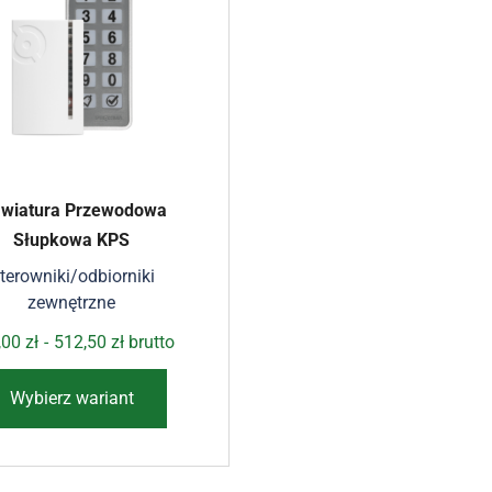
awiatura Przewodowa
Słupkowa KPS
terowniki/odbiorniki
zewnętrzne
,00
zł
-
512,50
zł
brutto
Wybierz wariant