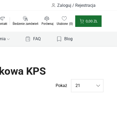
Zaloguj / Rejestracja
0,00
ZŁ
ontakt
Śledzenie zamówień
Porównaj
Ulubione
0
nia
FAQ
Blog
pkowa KPS
Products
Pokaż
per
page