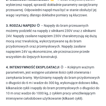
wybierzesz napęd, sprawdź dokładnie parametry swojej bramy
przesuwnej. Odpowiedni napęd musi być w stanie obsłużyć jej
wagę i wymiary, dlatego dokładne pomiary są kluczowe.
3. RODZAJ NAPĘDU
– Napędy do bram przesuwnych
możemy podzielić na napędy z silnikami 230V oraz z silnikami
24V. Napędy zasilane napięciem 230V charakteryzują się dużą
mocą oraz trwałością, wykorzystywane są do bram
przydomowych oraz przemysłowych. Napędy zasilane
napięciem 24V są ekonomiczne, ale przeznaczone przede
wszystkim do lżejszych konstrukcji.
4. INTENSYWNOŚĆ EKSPLOATACJI
– Kolejnym ważnym
parametrem, jest wstępne ustalenie ilości cykli otwierania i
zamykania bramy. Wyróżniamy napędy do bram przydomowych
o długości do 6 m i wadze do 300 kg, wykonujące dobowo kilka,
kilkanaście cykli i napędy do bram przemysłowych o długości do
10 m oraz wadze do 1000 kg, z cyklem pracy umożliwiającym
intensywne całodobowe użytkowanie (kilkaset cykli).