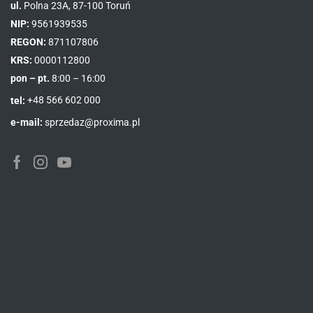
ul.
Polna 23A, 87-100 Toruń
NIP:
9561939535
REGON:
871107806
KRS:
0000112800
pon – pt.
8:00 – 16:00
tel:
+48 566 602 000
e-mail:
sprzedaz@proxima.pl