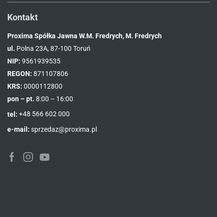
Kontakt
Proxima Spółka Jawna W.M. Fredrych, M. Fredrych
ul.
Polna 23A, 87-100 Toruń
NIP:
9561939535
REGON:
871107806
KRS:
0000112800
pon – pt.
8:00 – 16:00
tel:
+48 566 602 000
e-mail:
sprzedaz@proxima.pl
Facebook
Instagram
Youtube