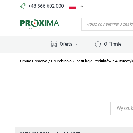
+48 566 602 000
WYSZUKIWARKA
PRODUKTÓW
Oferta
O Firmie
Strona Domowa
/
Do Pobrania
/
Instrukcje Produktów
/
Automatyk