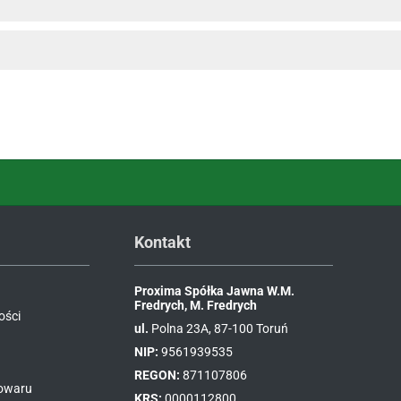
Kontakt
Proxima Spółka Jawna W.M.
Fredrych, M. Fredrych
ości
ul.
Polna 23A, 87-100 Toruń
NIP:
9561939535
REGON:
871107806
towaru
KRS:
0000112800