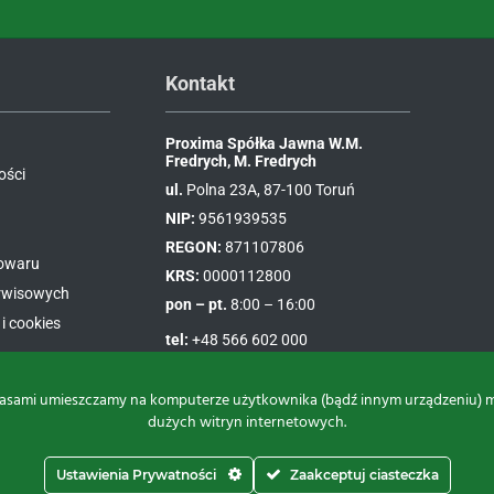
Kontakt
Proxima Spółka Jawna W.M.
Fredrych, M. Fredrych
ości
ul.
Polna 23A, 87-100 Toruń
NIP:
9561939535
REGON:
871107806
towaru
KRS:
0000112800
erwisowych
pon – pt.
8:00 – 16:00
i cookies
tel:
+48 566 602 000
e-mail:
sprzedaz@proxima.pl
asami umieszczamy na komputerze użytkownika (bądź innym urządzeniu) małe
dużych witryn internetowych.
Facebook
Instagram
Youtube
Ustawienia Prywatności
Zaakceptuj ciasteczka