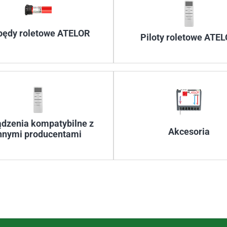
pędy roletowe ATELOR
Piloty roletowe ATE
ądzenia kompatybilne z
Akcesoria
nnymi producentami