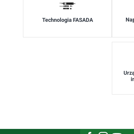
Na
Technologia FASADA
Urz
i