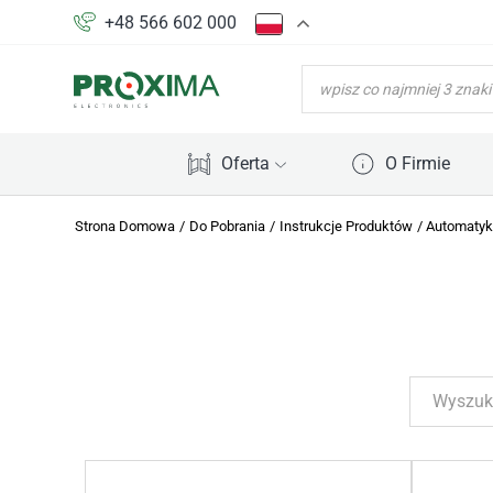
+48 566 602 000
WYSZUKIWARKA
PRODUKTÓW
Oferta
O Firmie
Strona Domowa
/
Do Pobrania
/
Instrukcje Produktów
/
Automatyk