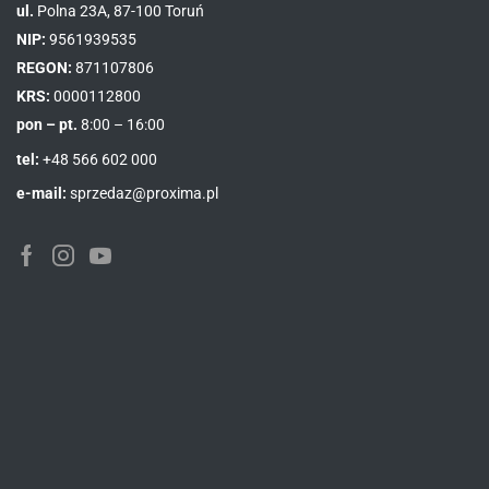
ul.
Polna 23A, 87-100 Toruń
NIP:
9561939535
REGON:
871107806
KRS:
0000112800
pon – pt.
8:00 – 16:00
tel:
+48 566 602 000
e-mail:
sprzedaz@proxima.pl
Facebook
Instagram
Youtube