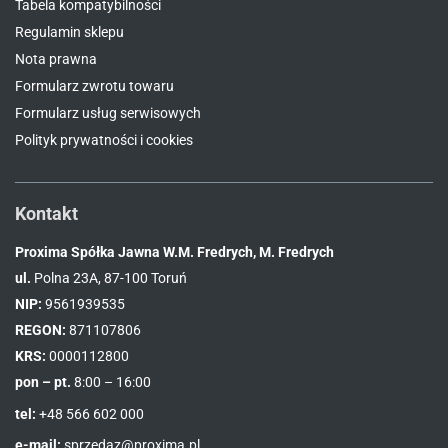
Tabela kompatybilności
Regulamin sklepu
Nota prawna
Formularz zwrotu towaru
Formularz usług serwisowych
Polityk prywatności i cookies
Kontakt
Proxima Spółka Jawna W.M. Fredrych, M. Fredrych
ul.
Polna 23A, 87-100 Toruń
NIP:
9561939535
REGON:
871107806
KRS:
0000112800
pon – pt.
8:00 – 16:00
tel:
+48 566 602 000
e-mail:
sprzedaz@proxima.pl