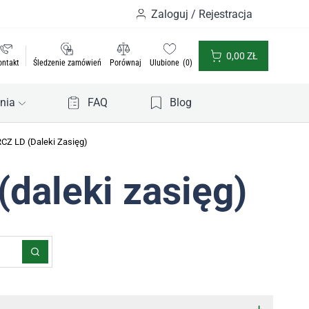
Zaloguj / Rejestracja
0,00
ZŁ
ontakt
Śledzenie zamówień
Porównaj
Ulubione
0
nia
FAQ
Blog
RCZ LD (daleki Zasięg)
(daleki zasięg)