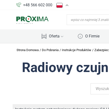
+48 566 602 000
WYSZUKIWARKA
PRODUKTÓW
Oferta
O Firmie
Strona Domowa
/
Do Pobrania
/
Instrukcje Produktów
/
Zabezpiec
Radiowy czujni