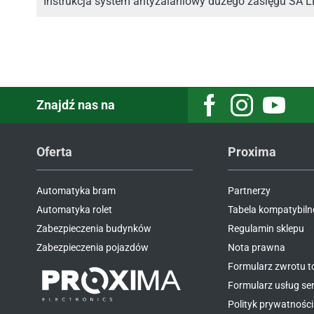
Instrukcja system antyzalaniowy dużego zasięgu SA L
Znajdź nas na
Facebook
Instagram
Youtube
Oferta
Proxima
Automatyka bram
Partnerzy
Automatyka rolet
Tabela kompatybiln
Zabezpieczenia budynków
Regulamin sklepu
Zabezpieczenia pojazdów
Nota prawna
Formularz zwrotu 
Formularz usług s
Polityk prywatności 