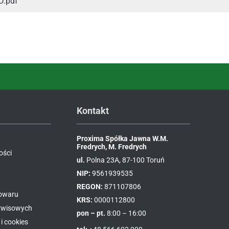
D.pdf
Kontakt
Proxima Spółka Jawna W.M.
Fredrych, M. Fredrych
ości
ul.
Polna 23A, 87-100 Toruń
NIP:
9561939535
REGON:
871107806
towaru
KRS:
0000112800
erwisowych
pon – pt.
8:00 – 16:00
i cookies