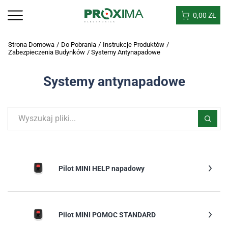
0,00
ZŁ
Strona Domowa
/
Do Pobrania
/
Instrukcje Produktów
/
Zabezpieczenia Budynków
/
Systemy Antynapadowe
Systemy antynapadowe
Pilot MINI HELP napadowy
Pilot MINI POMOC STANDARD