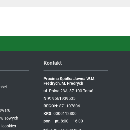
Kontakt
Proxima Spółka Jawna W.M.
Fredrych, M. Fredrych
ości
ul.
Polna 23A, 87-100 Toruń
NIP:
9561939535
REGON:
871107806
towaru
KRS:
0000112800
erwisowych
pon – pt.
8:00 – 16:00
i cookies