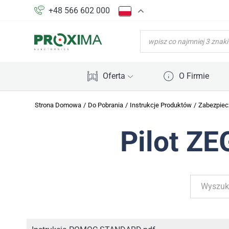
+48 566 602 000
WYSZUKIWARKA
PRODUKTÓW
Oferta
O Firmie
Strona Domowa
/
Do Pobrania
/
Instrukcje Produktów
/
Zabezpiec
Pilot 