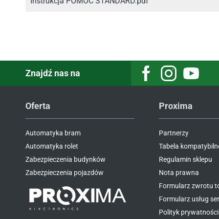
Instrukcja POMOC STANDARD.pdf
Znajdź nas na
Facebook
Instagram
Youtube
Oferta
Proxima
Automatyka bram
Partnerzy
Automatyka rolet
Tabela kompatybiln
Zabezpieczenia budynków
Regulamin sklepu
Zabezpieczenia pojazdów
Nota prawna
Formularz zwrotu 
Formularz usług s
Polityk prywatności 